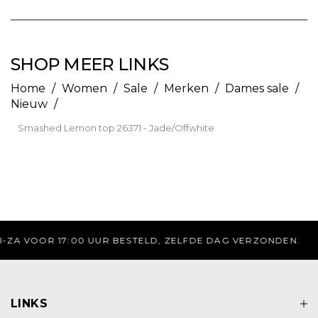
SHOP MEER LINKS
Home
/
Women
/
Sale
/
Merken
/
Dames sale
/
Nieuw
/
Smashed Lemon top 26371 - Jade/Offwhite
GRATIS VERZENDING BOVEN DE 75 EURO
LINKS