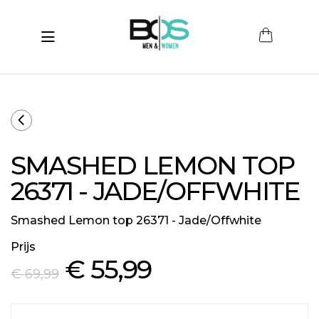
Toggle navigation
submenu (Women)
submenu (Men)
submenu (Merken)
SMASHED LEMON TOP
ubmenu (Sale)
26371 - JADE/OFFWHITE
Smashed Lemon top 26371 - Jade/Offwhite
Prijs
€ 55
,99
€ 69
,99