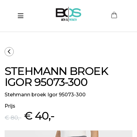
Toggle navigation
submenu (Women)
submenu (Men)
submenu (Merken)
STEHMANN BROEK
ubmenu (Sale)
IGOR 95073-300
Stehmann broek Igor 95073-300
Prijs
€ 40
,-
€ 80
,-