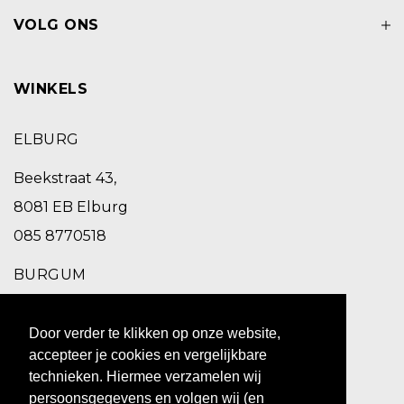
VOLG ONS
WINKELS
ELBURG
Beekstraat 43,
8081 EB Elburg
085 8770518
BURGUM
Schoolstraat 2,
Door verder te klikken op onze website,
9251 EC Burgum
accepteer je cookies en vergelijkbare
0511 469 260
technieken. Hiermee verzamelen wij
persoonsgegevens en volgen wij (en