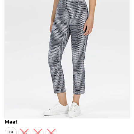
Maat
38
40
42
44