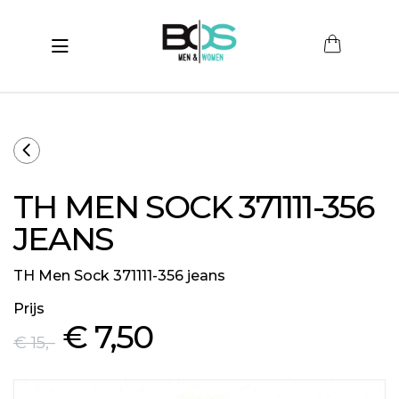
Toggle navigation
submenu (Women)
submenu (Men)
submenu (Merken)
TH MEN SOCK 371111-356
ubmenu (Sale)
JEANS
TH Men Sock 371111-356 jeans
Prijs
€ 7
,50
€ 15
,-