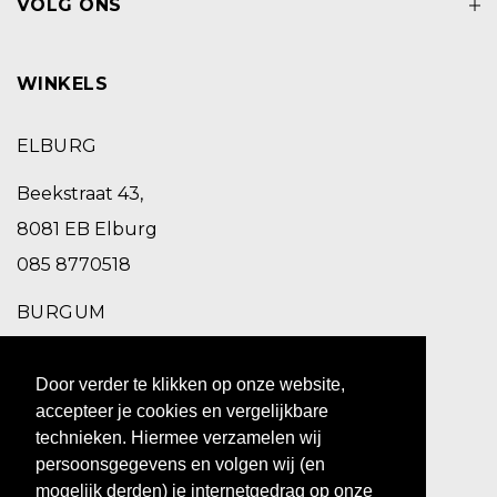
VOLG ONS
WINKELS
ELBURG
Beekstraat 43,
8081 EB Elburg
085 8770518
BURGUM
Schoolstraat 2,
Door verder te klikken op onze website,
9251 EC Burgum
accepteer je cookies en vergelijkbare
0511 469 260
technieken. Hiermee verzamelen wij
persoonsgegevens en volgen wij (en
ZUIDHORN
mogelijk derden) je internetgedrag op onze