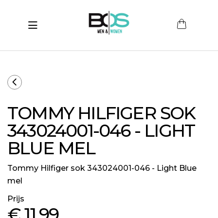
Toggle navigation
submenu (Women)
submenu (Men)
submenu (Merken)
TOMMY HILFIGER SOK
ubmenu (Sale)
343024001-046 - LIGHT
BLUE MEL
Tommy Hilfiger sok 343024001-046 - Light Blue
mel
Prijs
€ 11
,99