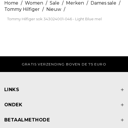
Home
/
Women
/
Sale
/
Merken
/
Dames sale
/
Tommy Hilfiger
/
Nieuw
/
Tommy Hilfiger sok 343024001-046 - Light Blue mel
-ZA VOOR 17:00 UUR BESTELD, ZELFDE DAG VERZONDEN.
LINKS
ONDEK
BETAALMETHODE