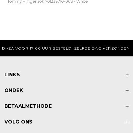
Tommy Hilfiger sok 701233710-003 - White
DI-ZA VOOR 17:00 UUR BESTELD, ZELFDE DAG VERZONDEN.
LINKS
ONDEK
BETAALMETHODE
VOLG ONS