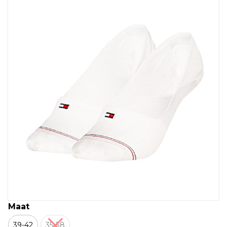
Maat
39-42
35-38