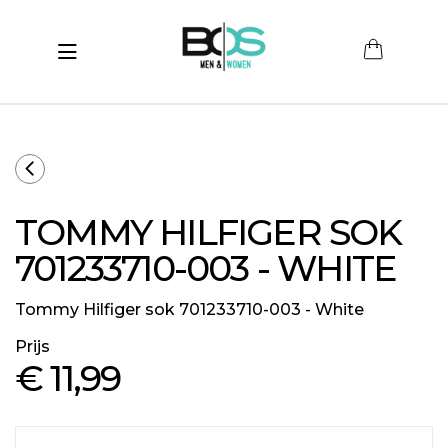
Toggle navigation
submenu (Women)
submenu (Men)
submenu (Merken)
TOMMY HILFIGER SOK
ubmenu (Sale)
701233710-003 - WHITE
Tommy Hilfiger sok 701233710-003 - White
Prijs
€ 11
,99